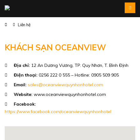
Liên hệ
KHÁCH SẠN OCEANVIEW
Địa chỉ:
12 An Dương Vương, TP. Quy Nhơn, T. Bình Định
Điện thoại:
0256 222 0 555 – Hotline: 0905 509 905
Email:
sales@oceanviewquynhonhotel.com
Website:
www.oceanviewquynhonhotel.com
Facebook:
https://www.facebook.com/oceanviewquynhonhotel