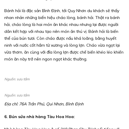
Bánh hỏi là đặc sản Bình Định, tới Quy Nhơn du khách sẽ thấy
nhan nhản những biển hiệu cháo lòng, bánh hỏi. Thật ra bánh
hỏi, cháo lòng là hai món ăn khác nhau nhưng lại được người
dân kết hợp với nhau tạo nên món ăn thú vị. Bánh hỏi là biến
thể của bún tươi. Còn cháo được nấu khá loãng, bằng huyết
ninh với nước cốt hầm từ xương và lòng lợn. Cháo vừa ngọt lại
vừa thơm, ăn cùng với đĩa lòng lợn được chế biến khéo léo khiến
món ăn này trở nên ngon ngọt khác thường.
Nguồn: sưu tầm
Nguồn: sưu tầm
Địa chỉ: 76A Trần Phú, Qui Nhơn, Bình Định
6. Bún sứa nhà hàng Tàu Hoa Hoa: