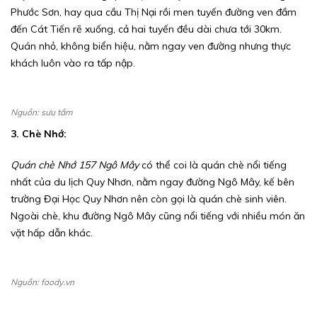
Phước Sơn, hay qua cầu Thị Nại rồi men tuyến đường ven đầm
đến Cát Tiến rẽ xuống, cả hai tuyến đều dài chưa tới 30km.
Quán nhỏ, không biển hiệu, nằm ngay ven đường nhưng thực
khách luôn vào ra tấp nập.
Nguồn: sưu tầm
3. Chè Nhớ:
Quán chè Nhớ 157 Ngô Mây
có thể coi là quán chè nổi tiếng
nhất của du lịch Quy Nhơn, nằm ngay đường Ngô Mây, kế bên
trường Đại Học Quy Nhơn nên còn gọi là quán chè sinh viên.
Ngoài chè, khu đường Ngô Mây cũng nổi tiếng với nhiều món ăn
vặt hấp dẫn khác.
Nguồn: foody.vn