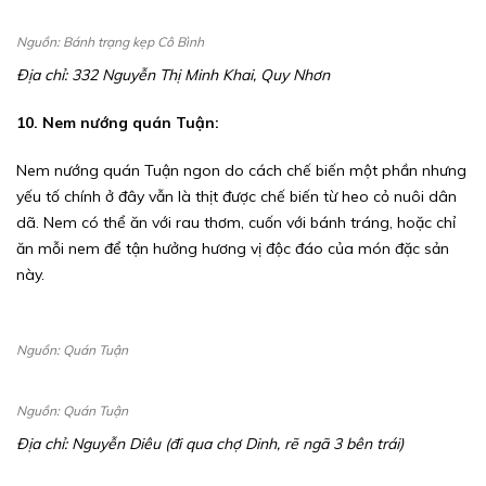
Nguồn: Bánh trạng kẹp Cô Bình
Địa chỉ: 332 Nguyễn Thị Minh Khai, Quy Nhơn
10. Nem nướng quán Tuận:
Nem nướng quán Tuận ngon do cách chế biến một phần nhưng
yếu tố chính ở đây vẫn là thịt được chế biến từ heo cỏ nuôi dân
dã. Nem có thể ăn với rau thơm, cuốn với bánh tráng, hoặc chỉ
ăn mỗi nem để tận hưởng hương vị độc đáo của món đặc sản
này.
Nguồn: Quán Tuận
Nguồn: Quán Tuận
Địa chỉ: Nguyễn Diêu (đi qua chợ Dinh, rẽ ngã 3 bên trái)