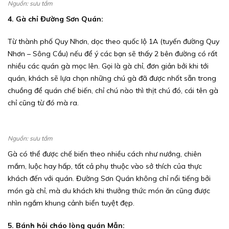
Nguồn: sưu tầm
4. Gà chỉ Đường Sơn Quán:
Từ thành phố Quy Nhơn, dọc theo quốc lộ 1A (tuyến đường Quy
Nhơn – Sông Cầu) nếu để ý các bạn sẽ thấy 2 bên đường có rất
nhiều các quán gà mọc lên. Gọi là gà chỉ, đơn giản bởi khi tới
quán, khách sẽ lựa chọn những chú gà đã được nhốt sẵn trong
chuồng để quán chế biến, chỉ chú nào thì thịt chú đó, cái tên gà
chỉ cũng từ đó mà ra.
Nguồn: sưu tầm
Gà có thể được chế biến theo nhiều cách như nướng, chiên
mắm, luộc hay hấp, tất cả phụ thuộc vào sở thích của thực
khách đến với quán. Đường Sơn Quán không chỉ nổi tiếng bởi
món gà chỉ, mà du khách khi thưởng thức món ăn cũng được
nhìn ngắm khung cảnh biển tuyệt đẹp.
5. Bánh hỏi cháo lòng quán Mẫn: