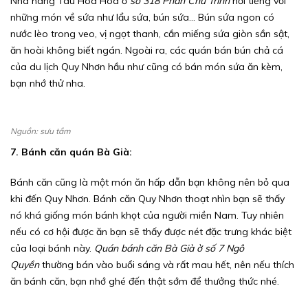
Nhà hàng Tàu Hoa Hoa
ở
số 318 Phan Chu Trinh
nổi tiếng với
những món về sứa như lẩu sứa, bún sứa… Bún sứa ngon có
nước lèo trong veo, vị ngọt thanh, cắn miếng sứa giòn sần sật,
ăn hoài không biết ngán. Ngoài ra, các quán bán bún chả cá
của du lịch Quy Nhơn hầu như cũng có bán món sứa ăn kèm,
bạn nhớ thử nha.
Nguồn: sưu tầm
7. Bánh căn quán Bà Già:
Bánh căn cũng là một món ăn hấp dẫn bạn không nên bỏ qua
khi đến Quy Nhơn. Bánh căn Quy Nhơn thoạt nhìn bạn sẽ thấy
nó khá giống món bánh khọt của người miền Nam. Tuy nhiên
nếu có cơ hội được ăn bạn sẽ thấy được nét đặc trưng khác biệt
của loại bánh này.
Quán bánh căn Bà Già ờ số 7 Ngô
Quyền
thường bán vào buổi sáng và rất mau hết, nên nếu thích
ăn bánh căn, bạn nhớ ghé đến thật sớm để thưởng thức nhé.