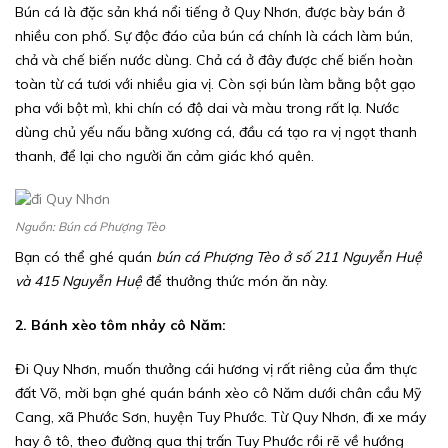
Bún cá là đặc sản khá nổi tiếng ở Quy Nhơn, được bày bán ở
nhiều con phố. Sự độc đáo của bún cá chính là cách làm bún,
chả và chế biến nước dùng. Chả cá ở đây được chế biến hoàn
toàn từ cá tươi với nhiều gia vị. Còn sợi bún làm bằng bột gạo
pha với bột mì, khi chín có độ dai và màu trong rất lạ. Nước
dùng chủ yếu nấu bằng xương cá, đầu cá tạo ra vị ngọt thanh
thanh, để lại cho người ăn cảm giác khó quên.
Nguồn: Bún cá Phượng Tèo
Bạn có thể ghé quán
bún cá Phượng Tèo ở số 211 Nguyễn Huệ
và 415 Nguyễn Huệ
để thưởng thức món ăn này.
2. Bánh xèo tôm nhảy cô Năm:
Đi Quy Nhơn, muốn thưởng cái hương vị rất riêng của ẩm thực
đất Võ, mời bạn ghé quán bánh xèo cô Năm dưới chân cầu Mỹ
Cang, xã Phước Sơn, huyện Tuy Phước. Từ Quy Nhơn, đi xe máy
hay ô tô, theo đường qua thị trấn Tuy Phước rồi rẽ về hướng