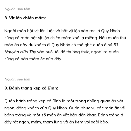
Nguồn: sưu tầm
8. Vịt lộn chiên mắm:
Ngoài món hột vịt lộn luộc và hột vịt lộn xào me, ở Quy Nhơn
cũng có món hột vịt lộn chiên mắm khá lạ miệng. Nếu muốn thử
món ăn này du khách đi Quy Nhơn có thể ghé quán ở
số 53
Nguyễn Hữu Thọ
vào buổi tối để thưởng thức, ngoài ra quán
cũng có bán thêm ốc nữa đấy.
Nguồn: sưu tầm
9. Bánh tráng kẹp cô Bình:
Quán bánh tráng kẹp cô Bình là một trong những quán ăn vặt
ngon, đông khách của Quy Nhơn. Quán phục vụ các món ăn về
bánh tráng và một số món ăn vặt hấp dẫn khác. Bánh tráng ở
đây rất ngon, mềm, thơm lừng và ăn kèm với xoài bào.